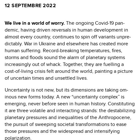
12 SEPTEMBRE 2022
We live in a world of worry.
The ongoing Covid-19 pan­
demic, having driven reversals in human development in
almost every country, continues to spin off variants unpre­
dictably. War in Ukraine and elsewhere has created more
human suffering. Record-breaking temperatures, fires,
storms and floods sound the alarm of planetary systems
increasingly out of whack. Together, they are fuelling a
cost-of-living crisis felt around the world, painting a pic­ture
of uncertain times and unsettled lives.
Uncertainty is not new, but its dimensions are taking om­
inous new forms today. A new “uncertainty complex” is
emerging, never before seen in human history. Constitut­ing
it are three volatile and interacting strands: the desta­bilizing
planetary pressures and inequalities of the Anthro­pocene,
the pursuit of sweeping societal transformations to ease
those pressures and the widespread and intensi­fying
polarization.