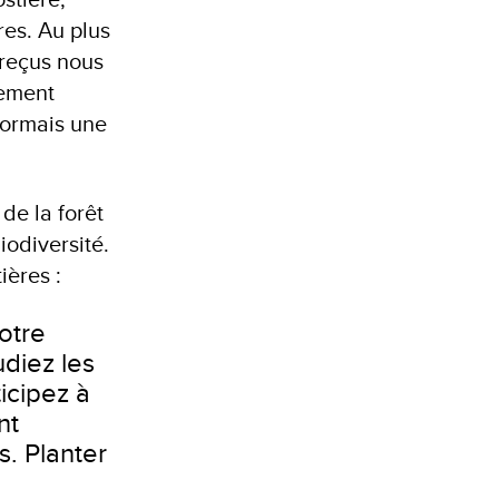
res. Au plus
 reçus nous
lement
sormais une
de la forêt
iodiversité.
ières :
otre
diez les
icipez à
nt
s. Planter