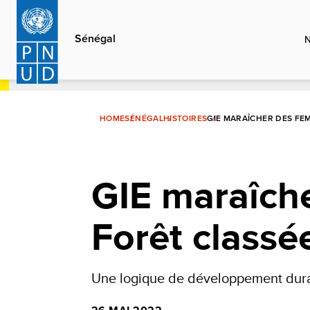
Aller
au
Sénégal
contenu
principal
HOME
SÉNÉGAL
HISTOIRES
GIE MARAÎCHER DES FE
GIE maraîch
Forêt class
Une logique de développement dura