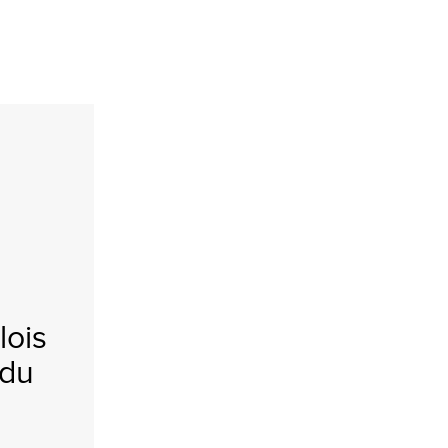
lois
 du