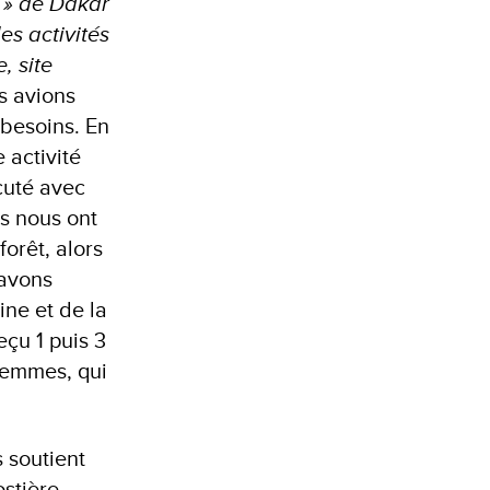
t » de Dakar
s activités
, site
s avions
 besoins. En
 activité
cuté avec
s nous ont
forêt, alors
 avons
ine et de la
eçu 1 puis 3
 femmes, qui
 soutient
stière,