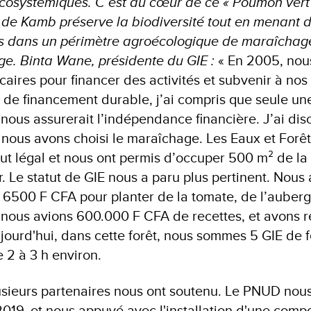
 écosystémiques. C’est au cœur de ce « Poumon ver
de Kamb préserve la biodiversité tout en menant de
s dans un périmètre agroécologique de maraîchage
e. Binta Wane, présidente du GIE :
« En 2005, nou
caires pour financer des activités et subvenir à nos
 de financement durable, j’ai compris que seule une
nous assurerait l’indépendance financière. J’ai dis
nous avons choisi le maraîchage. Les Eaux et Forêt
tut légal et nous ont permis d’occuper 500 m² de la 
. Le statut de GIE nous a paru plus pertinent. Nous
ti 6500 F CFA pour planter de la tomate, de l’auberg
, nous avions 600.000 F CFA de recettes, et avons r
Aujourd'hui, dans cette forêt, nous sommes 5 GIE de
 2 à 3 h environ.
sieurs partenaires nous ont soutenu. Le PNUD nous
019, et nous appuyé avec l'installation d'une compo