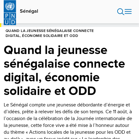
Aller
au
Sénégal
contenu
principal
HOME
SÉNÉGAL
BLOG
QUAND LA JEUNESSE SÉNÉGALAISE CONNECTE
DIGITAL, ÉCONOMIE SOLIDAIRE ET ODD
Quand la jeunesse
sénégalaise connecte
digital, économie
solidaire et ODD
Le Sénégal compte une jeunesse débordante d’énergie et
d’idées, prête à relever les défis de son temps. Ce 11 août, à
l’occasion de la célébration de la Journée internationale de
la jeunesse, cette force vive a été mise à l’honneur autour
du thème « Actions locales de la jeunesse pour les ODD et
au-delà », avec un focus inédit sur « Le leadership des