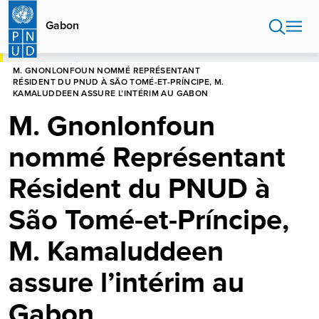
Aller
au
Gabon
contenu
principal
HOME
GABON
M. GNONLONFOUN NOMMÉ REPRÉSENTANT
RÉSIDENT DU PNUD À SÃO TOMÉ-ET-PRÍNCIPE, M.
KAMALUDDEEN ASSURE L’INTÉRIM AU GABON
M. Gnonlonfoun
nommé Représentant
Résident du PNUD à
São Tomé-et-Príncipe,
M. Kamaluddeen
assure l’intérim au
Gabon