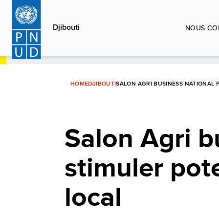
Aller
au
Djibouti
NOUS CO
contenu
principal
HOME
DJIBOUTI
SALON AGRI BUSINESS NATIONAL P
Salon Agri b
stimuler pote
local