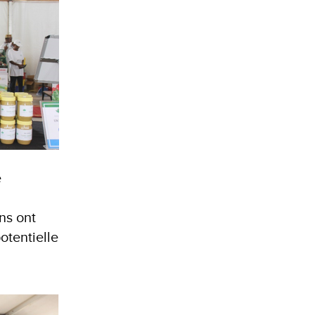
e
ns ont
otentielle