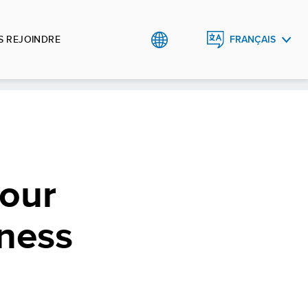
 REJOINDRE
FRANÇAIS
ENGLISH
pour
iness