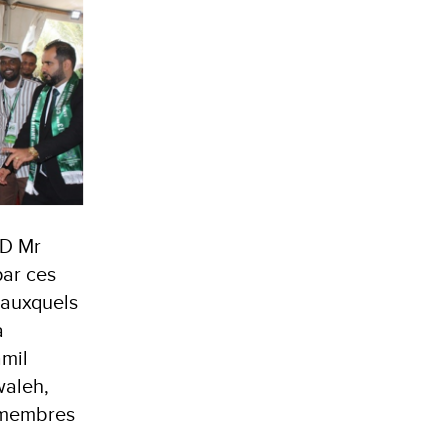
ID Mr
par ces
s auxquels
a
mil
waleh,
s membres