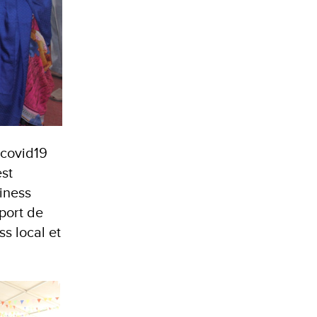
 covid19
st
iness
pport de
ss local et