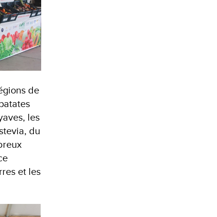
régions de
 patates
yaves, les
stevia, du
mbreux
ce
res et les