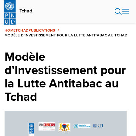
Aller
au
Tchad
contenu
principal
HOME
TCHAD
PUBLICATIONS
MODÈLE D’INVESTISSEMENT POUR LA LUTTE ANTITABAC AU TCHAD
Modèle
d’Investissement pour
la Lutte Antitabac au
Tchad