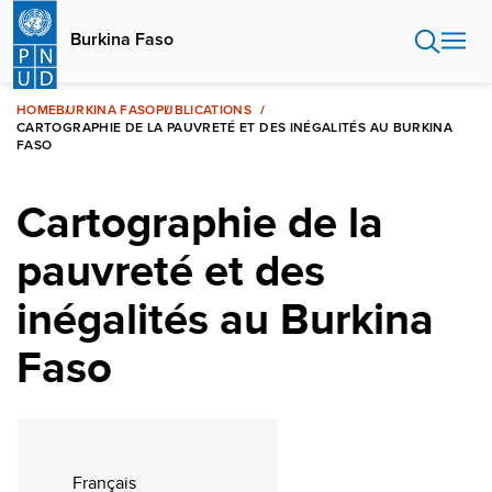
Aller
au
Burkina Faso
contenu
principal
HOME
BURKINA FASO
PUBLICATIONS
CARTOGRAPHIE DE LA PAUVRETÉ ET DES INÉGALITÉS AU BURKINA
FASO
Cartographie de la
pauvreté et des
inégalités au Burkina
Faso
Français