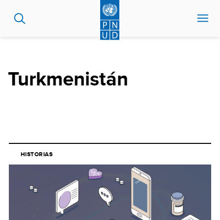
Pasar
al
contenido
principal
Turkmenistán
HISTORIAS