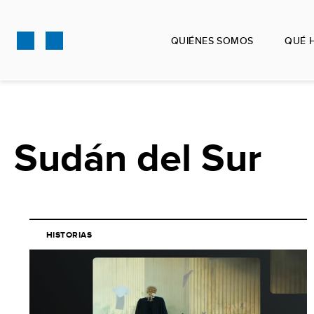
Pasar
al
QUIÉNES SOMOS
QUÉ 
contenido
principal
Sudán del Sur
HISTORIAS