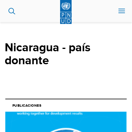
Pasar
al
contenido
principal
Nicaragua - país
donante
PUBLICACIONES