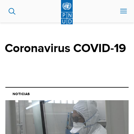
Pasar
al
contenido
principal
Coronavirus COVID-19
NOTICIAS