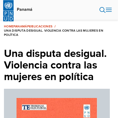
Pasar
al
Panamá
contenido
principal
HOME
PANAMÁ
PUBLICACIONES
UNA DISPUTA DESIGUAL. VIOLENCIA CONTRA LAS MUJERES EN
POLÍTICA
Una disputa desigual.
Violencia contra las
mujeres en política