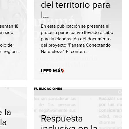
del territorio para
l...
esentan 18
En esta publicación se presenta el
n sido
proceso participativo llevado a cabo
para la elaboración del documento
olo de
del proyecto "Panamá Conectando
l region...
Naturaleza". El conten...
LEER MÁS
PUBLICACIONES
 la
Respuesta
la
inclusiva en la