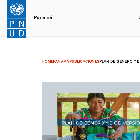
Pasar
al
Panamá
contenido
principal
HOME
PANAMÁ
PUBLICACIONES
PLAN DE GÉNERO Y 