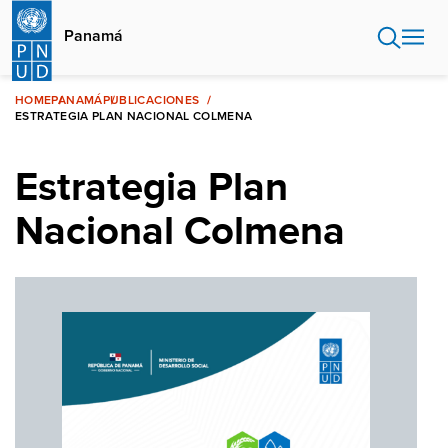
Pasar
al
Panamá
contenido
principal
HOME
PANAMÁ
PUBLICACIONES
ESTRATEGIA PLAN NACIONAL COLMENA
Estrategia Plan
Nacional Colmena