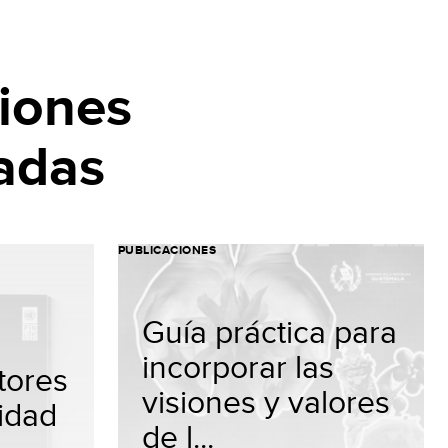
iones
adas
PUBLICACIONES
Guía práctica para
incorporar las
tores
visiones y valores
idad
de l...