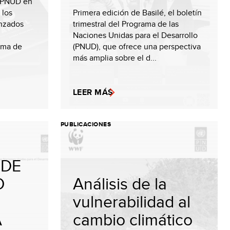
l PNUD en
 los
Primera edición de Basilé, el boletín
anzados
trimestral del Programa de las
Naciones Unidas para el Desarrollo
ama de
(PNUD), que ofrece una perspectiva
más amplia sobre el d...
LEER MÁS
PUBLICACIONES
 DE
O
Análisis de la
vulnerabilidad al
A
cambio climático