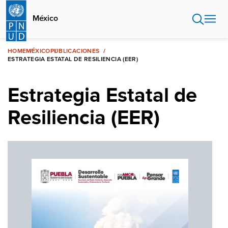
Pasar
al
México
contenido
principal
HOME
MÉXICO
PUBLICACIONES
ESTRATEGIA ESTATAL DE RESILIENCIA (EER)
Estrategia Estatal de
Resiliencia (EER)