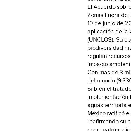
El Acuerdo sobre
Zonas Fuera de l
19 de junio de 2
aplicación de la
(UNCLOS). Su obj
biodiversidad ma
regulan recursos
impacto ambienta
Con más de 3 mil
del mundo (9,330
Si bien el tratad
implementación f
aguas territoria
México ratificó e
reafirmando su 
como patrimonio 