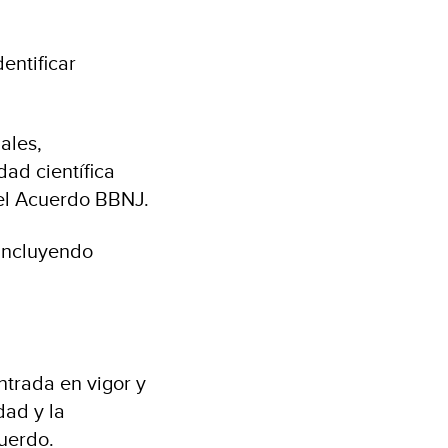
dentificar
ales,
dad científica
del Acuerdo BBNJ.
 incluyendo
ntrada en vigor y
dad y la
cuerdo.