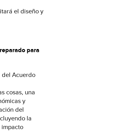
itará el diseño y
 preparado para
l del Acuerdo
as cosas, una
onómicas y
ación del
ncluyendo la
r impacto