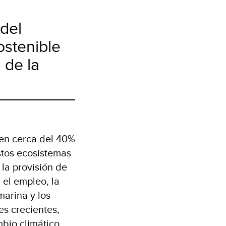
del
ostenible
 de la
ren cerca del 40%
stos ecosistemas
 la provisión de
 el empleo, la
marina y los
es crecientes,
bio climático.