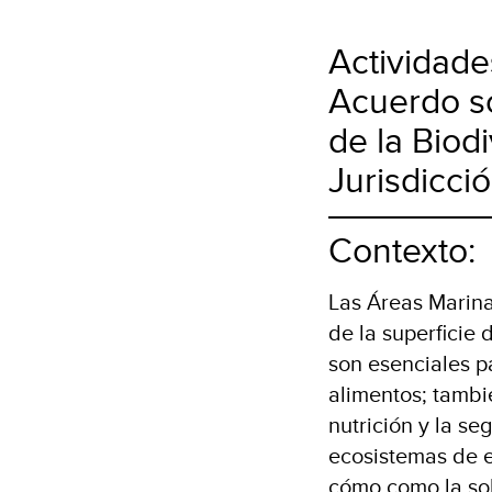
Actividade
Acuerdo so
de la Biod
Jurisdicci
Contexto:
Las Áreas Marina
de la superficie
son esenciales pa
alimentos; tambi
nutrición y la se
ecosistemas de e
cómo como la sob