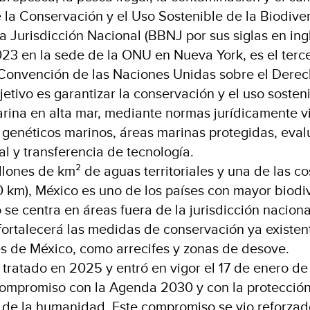
 la Conservación y el Uso Sostenible de la Biodive
a Jurisdicción Nacional (BBNJ por sus siglas en ing
023 en la sede de la ONU en Nueva York, es el terc
 Convención de las Naciones Unidas sobre el Dere
etivo es garantizar la conservación y el uso sosteni
rina en alta mar, mediante normas jurídicamente v
 genéticos marinos, áreas marinas protegidas, eva
l y transferencia de tecnología.
lones de km² de aguas territoriales y una de las co
 km), México es uno de los países con mayor biodi
o se centra en áreas fuera de la jurisdicción naciona
ortalecerá las medidas de conservación ya existen
les de México, como arrecifes y zonas de desove.
l tratado en 2025 y entró en vigor el 17 de enero d
compromiso con la Agenda 2030 y con la protección
de la humanidad. Este compromiso se vio reforzado