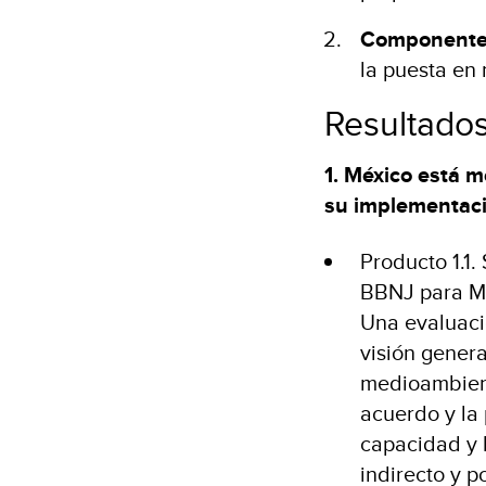
Componente
la puesta en
Resultado
1. México está m
su implementac
Producto 1.1.
BBNJ para M
Una evaluació
visión gener
medioambient
acuerdo y la
capacidad y 
indirecto y po