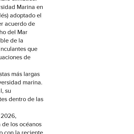
rsidad Marina en
lés) adoptado el
er acuerdo de
cho del Mar
ble de la
inculantes que
luaciones de
stas más largas
versidad marina.
l, su
tes dentro de las
e 2026,
 de los océanos
 con la reciente