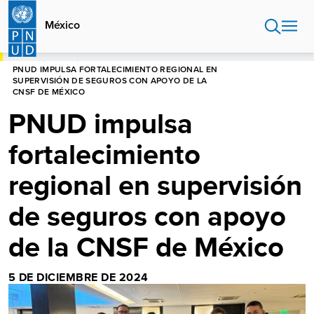
Pasar
al
México
contenido
principal
HOME
MÉXICO
PNUD IMPULSA FORTALECIMIENTO REGIONAL EN
SUPERVISIÓN DE SEGUROS CON APOYO DE LA
CNSF DE MÉXICO
PNUD impulsa
fortalecimiento
regional en supervisión
de seguros con apoyo
de la CNSF de México
5 DE DICIEMBRE DE 2024