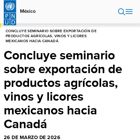
Pasar
al
México
contenido
principal
HOME
MÉXICO
CONCLUYE SEMINARIO SOBRE EXPORTACIÓN DE
PRODUCTOS AGRÍCOLAS, VINOS Y LICORES
MEXICANOS HACIA CANADÁ
Concluye seminario
sobre exportación de
productos agrícolas,
vinos y licores
mexicanos hacia
Canadá
26 DE MARZO DE 2026