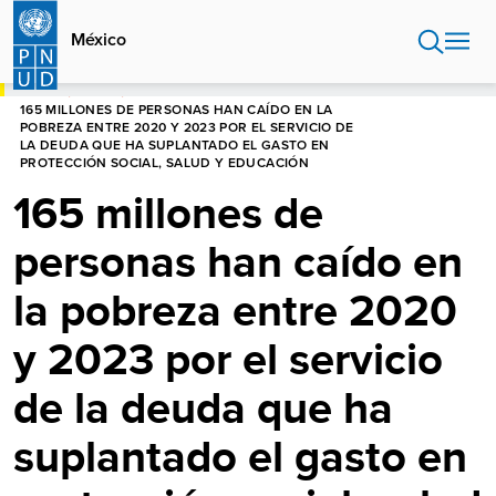
Pasar
al
México
contenido
principal
HOME
MÉXICO
165 MILLONES DE PERSONAS HAN CAÍDO EN LA
POBREZA ENTRE 2020 Y 2023 POR EL SERVICIO DE
LA DEUDA QUE HA SUPLANTADO EL GASTO EN
PROTECCIÓN SOCIAL, SALUD Y EDUCACIÓN
165 millones de
personas han caído en
la pobreza entre 2020
y 2023 por el servicio
de la deuda que ha
suplantado el gasto en