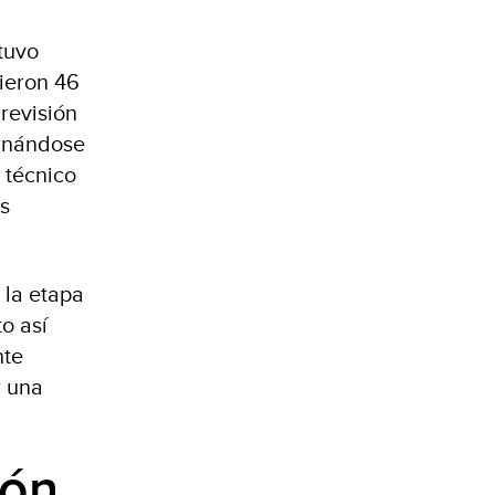
tuvo
bieron 46
 revisión
urnándose
 técnico
es
 la etapa
o así
nte
r una
ión