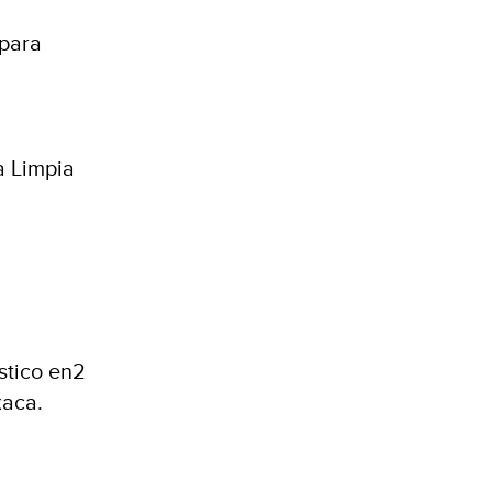
 para
a Limpia
stico en2
xaca.