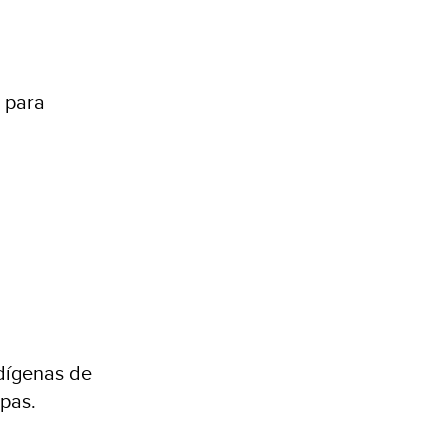
s para
dígenas de
apas.