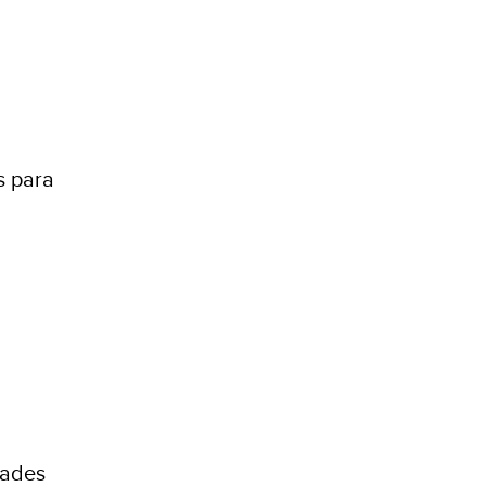
s para
dades