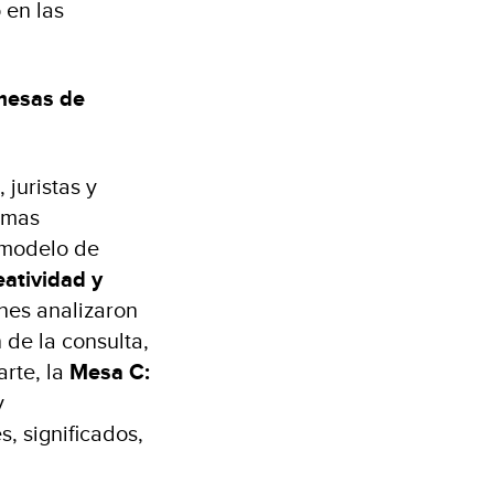
 en las
 mesas de
juristas y
emas
l modelo de
atividad y
enes analizaron
 de la consulta,
arte, la
Mesa C:
y
, significados,