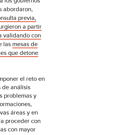
ra los gobiernos
es abordaron,
onsulta previa,
rgieron a partir
a validando con
e las
mesas de
nes que detone
mponer el reto en
 de análisis
os problemas y
formaciones,
vas áreas y en
ra proceder con
reas con mayor