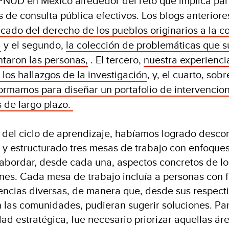
 PNUD en México
alrededor del reto que implica pa
os de consulta pública efectivos.
Los blogs anterior
ificado del derecho de los pueblos originarios a la c
a
y el segundo,
la colección de problemáticas que su
ntaron las personas,
. El tercero,
nuestra experienci
los hallazgos de la investigación
, y, el cuarto,
sobr
ormamos para diseñar un portafolio de intervencio
 de largo plazo.
 del ciclo de aprendizaje, habíamos logrado desco
 y estructurado tres mesas de trabajo con enfoques
 abordar, desde cada una, aspectos concretos de l
nes. Cada mesa de trabajo incluía a personas con 
encias diversas, de manera que, desde sus respecti
 las comunidades, pudieran sugerir soluciones. Pa
dad estratégica, fue necesario priorizar aquellas á