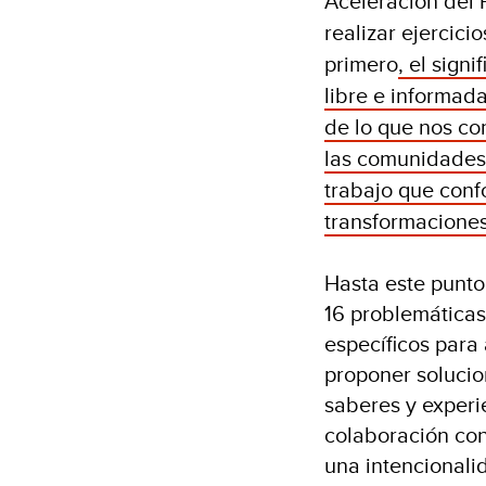
Aceleración del
realizar ejercici
primero
, el sign
libre e informad
de lo que nos co
las comunidades 
trabajo que conf
transformaciones
Hasta este punto
16 problemáticas
específicos para
proponer solucio
saberes y experi
colaboración con
una intencionali