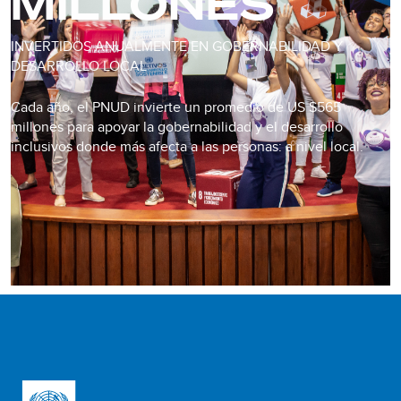
MILLONES
INVERTIDOS ANUALMENTE EN GOBERNABILIDAD Y
DESARROLLO LOCAL
Cada año, el PNUD invierte un promedio de US $565
millones para apoyar la gobernabilidad y el desarrollo
inclusivos donde más afecta a las personas: a nivel local.