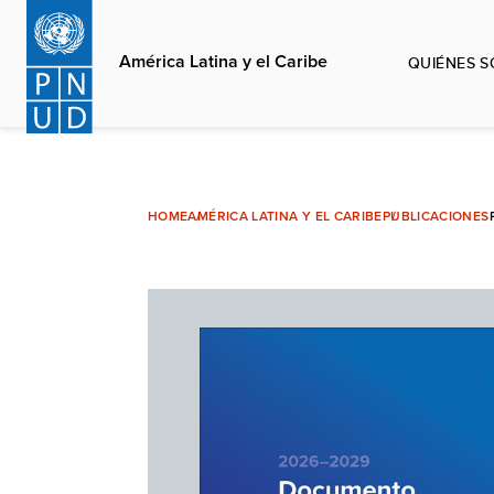
Pasar
al
América Latina y el Caribe
QUIÉNES 
contenido
principal
HOME
AMÉRICA LATINA Y EL CARIBE
PUBLICACIONES