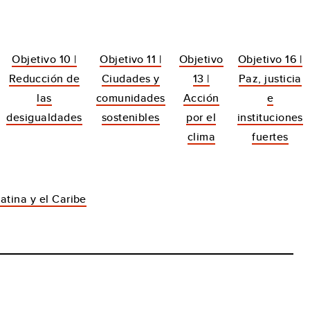
Objetivo 10 |
Objetivo 11 |
Objetivo
Objetivo 16 |
Reducción de
Ciudades y
13 |
Paz, justicia
las
comunidades
Acción
e
desigualdades
sostenibles
por el
instituciones
clima
fuertes
atina y el Caribe