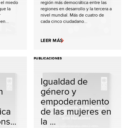
r el miedo
región más democrática entre las
que la
regiones en desarrollo y la tercera a
r
nivel mundial. Más de cuatro de
en...
cada cinco ciudadano...
LEER MÁS
PUBLICACIONES
Igualdad de
n
género y
empoderamiento
ica
de las mujeres en
s...
la ...