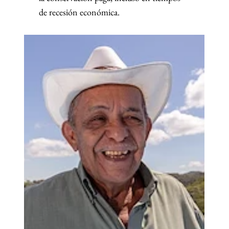
capacidad de las micro, pequeñas y medianas…
LEER MÁS
PUBLICACIONES
Rutas de inclusión financiera:
modelos y herramientas para
la escalabilidad regional
Este documento presenta la sistematización de ocho iniciativas
implementadas por oficinas país del PNUD que destacan por su
nivel de madurez, claridad…
LEER MÁS