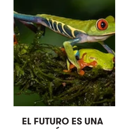
Proteger y restaurar
by
Programa de Naciones
Unidas para el Desarrollo - PNUD
on on
EXPOSURE
Related Content
PUBLICACIONES
Aprendizajes y caminos para
la participación efectiva de
los Pueblos Indígenas y
comunidades locales en la