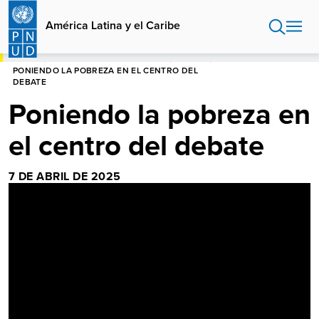
Pasar
al
América Latina y el Caribe
contenido
principal
HOME
AMÉRICA LATINA Y EL CARIBE
EVENTOS
PONIENDO LA POBREZA EN EL CENTRO DEL
DEBATE
Poniendo la pobreza en
el centro del debate
7 DE ABRIL DE 2025
Video
Player