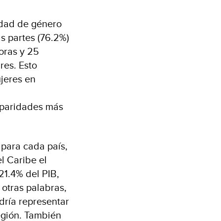
idad de género
as partes (76.2%)
oras y 25
res. Esto
jeres en
sparidades más
 para cada país,
l Caribe el
1.4% del PIB,
otras palabras,
dría representar
egión. También