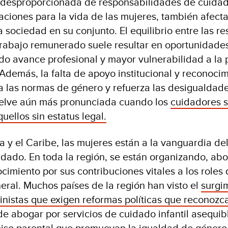
 desproporcionada de responsabilidades de cuidad
ciones para la vida de las mujeres, también afecta 
 sociedad en su conjunto. El equilibrio entre las r
trabajo remunerado suele resultar en oportunidad
ado avance profesional y mayor vulnerabilidad a la 
 Además, la falta de apoyo institucional y reconocim
 las normas de género y refuerza las desigualdade
uelve aún más pronunciada cuando los
cuidadores s
ellos sin estatus legal.
a y el Caribe, las mujeres están a la vanguardia de
dado. En toda la región, se están organizando, ab
imiento por sus contribuciones vitales a los roles 
ral. Muchos países de la región han visto el
surgi
nistas que exigen reformas políticas que reconozc
de abogar por servicios de cuidado infantil asequibl
miso parental que promuevan la igualdad de género,