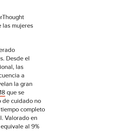
orThought
 las mujeres
nerado
s. Desde el
onal, las
cuencia a
velan la gran
18
que se
jo de cuidado no
a tiempo completo
l. Valorado en
 equivale al 9%