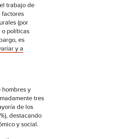
el trabajo de
 factores
urales (por
o políticas
bargo, es
ariar y a
e hombres y
ximadamente tres
yoría de los
66%), destacando
ómico y social.