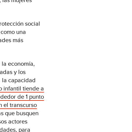
rotección social
o como una
dades más
n la economía,
adas y los
a la capacidad
 infantil tiende a
ededor de 1 punto
n el transcurso
cas que busquen
sos actores
idades, para