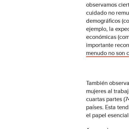
observamos ciert
cuidado no remu
demográficos (co
ejemplo, la expec
económicas (como
importante reco
menudo no son 
También observa
mujeres al traba
cuartas partes (
países. Esta ten
el papel esencial