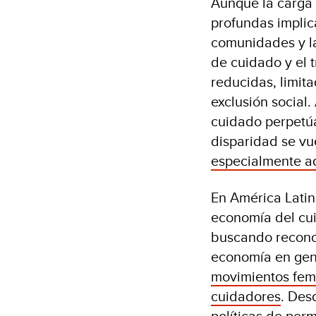
Aunque la carga
profundas implica
comunidades y la
de cuidado y el 
reducidas, limit
exclusión social.
cuidado perpetúa
disparidad se v
especialmente aqu
En América Latin
economía del cui
buscando reconoc
economía en gene
movimientos femi
cuidadores
. Des
políticas de per