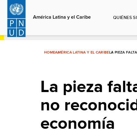
Pasar
al
América Latina y el Caribe
QUIÉNES 
contenido
principal
HOME
AMÉRICA LATINA Y EL CARIBE
LA PIEZA FAL
La pieza fal
no reconocid
economía