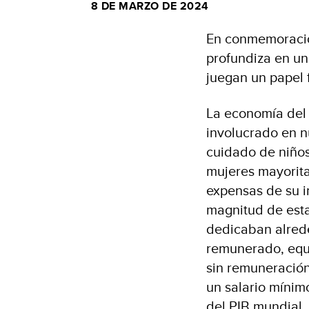
8 DE MARZO DE 2024
En conmemoración
profundiza en un
juegan un papel
La economía del
involucrado en n
cuidado de niños
mujeres mayorita
expensas de su i
magnitud de esta
dedicaban alrede
remunerado, equi
sin remuneración
un salario mínim
del PIB mundial,