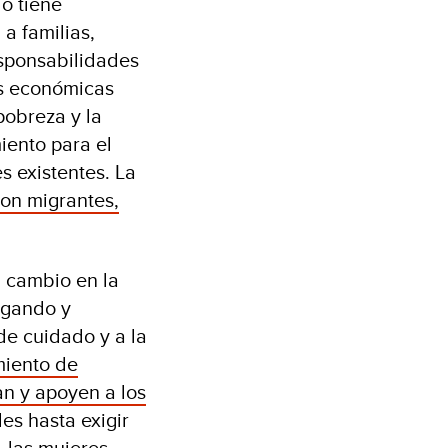
o tiene
a familias,
esponsabilidades
es económicas
pobreza y la
iento para el
s existentes. La
on migrantes,
l cambio en la
ogando y
de cuidado y a la
miento de
an y apoyen a los
es hasta exigir
 las mujeres