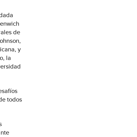
edada
reenwich
rales de
Johnson,
icana, y
o, la
versidad
esafíos
de todos
s
ante