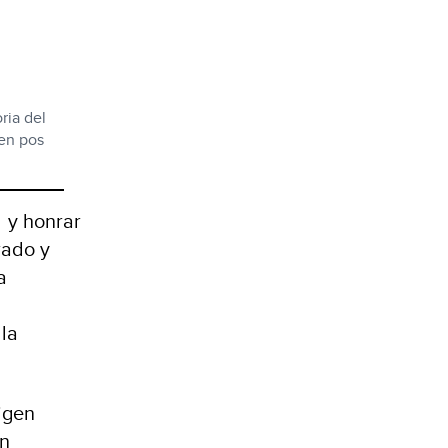
ria del
 en pos
 y honrar
rado y
a
l
 la
igen
én