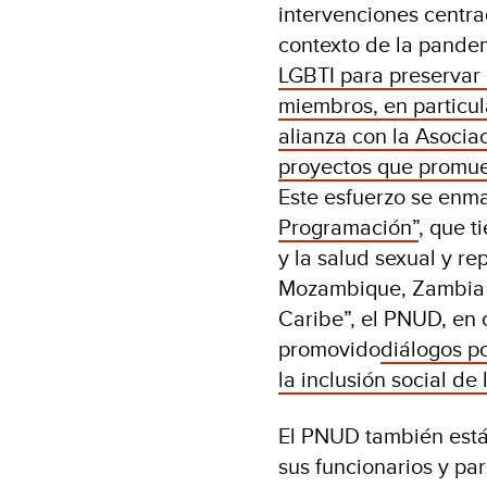
intervenciones centra
contexto de la pande
LGBTI para preservar l
miembros, en particul
alianza con la Asocia
proyectos que promuev
Este esfuerzo se enma
Programación”
, que t
y la salud sexual y r
Mozambique, Zambia y
Caribe”, el PNUD, en 
promovido
diálogos p
la inclusión social d
El PNUD también está 
sus funcionarios y par