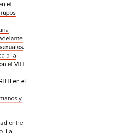
en el
grupos
una
 adelante
rsexuales
.
ca a la
con el VIH
,
GBTI en el
umanos y
dad entre
o. La