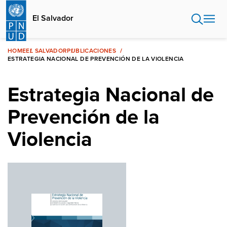
Pasar
al
El Salvador
contenido
principal
HOME
EL SALVADOR
PUBLICACIONES
ESTRATEGIA NACIONAL DE PREVENCIÓN DE LA VIOLENCIA
Estrategia Nacional de
Prevención de la
Violencia