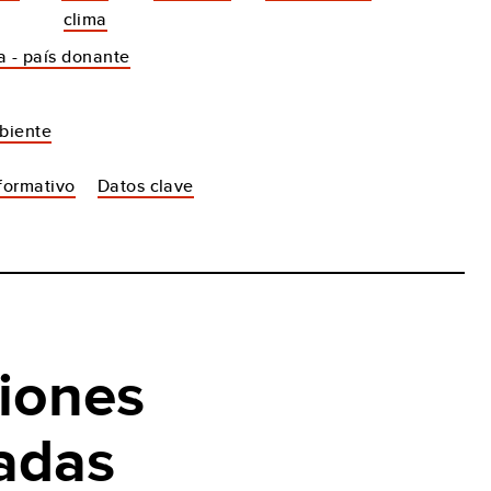
clima
a - país donante
biente
nformativo
Datos clave
iones
adas