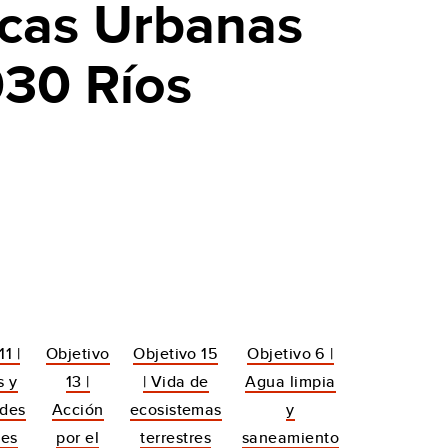
cas Urbanas
30 Ríos
1 |
Objetivo
Objetivo 15
Objetivo 6 |
s y
13 |
| Vida de
Agua limpia
des
Acción
ecosistemas
y
les
por el
terrestres
saneamiento