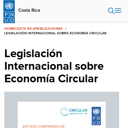
Pasar
al
Costa Rica
contenido
principal
HOME
COSTA RICA
PUBLICACIONES
LEGISLACIÓN INTERNACIONAL SOBRE ECONOMÍA CIRCULAR
Legislación
Internacional sobre
Economía Circular