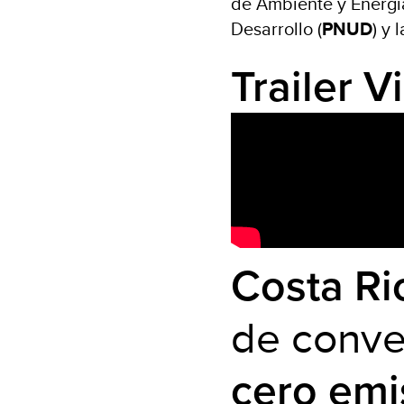
de Ambiente y Energía
Desarrollo (
PNUD
) y 
Trailer V
Costa Ri
de conve
cero emi