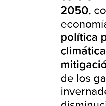
, c
2050
economía 
política 
climática
mitigaci
de los g
invernad
disminuc