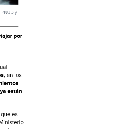
l PNUD y
viajar por
sual
os
, en los
ientos
ya están
 que es
 Ministerio