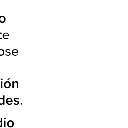
o
te
ose
ión
.
rdes
dio