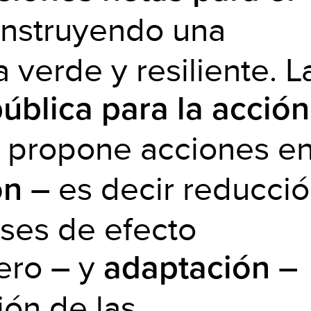
onstruyendo una
verde y resiliente. L
pública para la acción
propone acciones e
– es decir reducci
ón
ases de efecto
ero – y
–
adaptación
ión de las