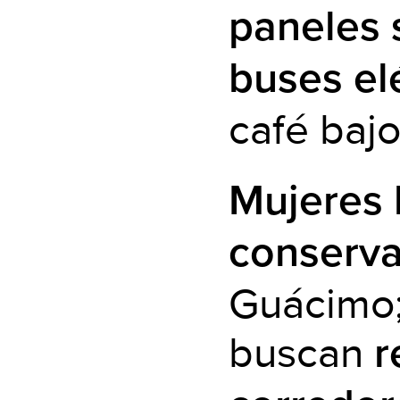
paneles 
buses el
café baj
Mujeres 
conserva
Guácimo
buscan
r