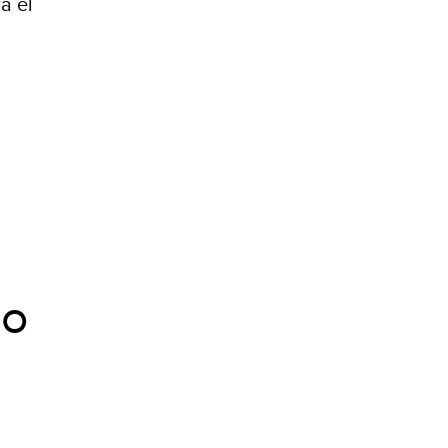
a el
so