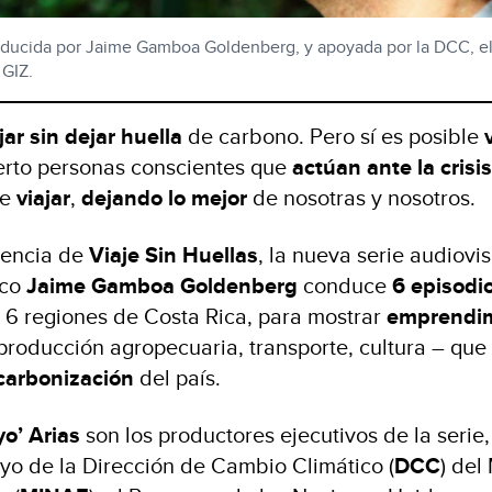
onducida por Jaime Gamboa Goldenberg, y apoyada por la DCC, e
 GIZ.
jar sin dejar huella
de carbono. Pero sí es posible
rto personas conscientes que
actúan ante la crisis
le
viajar
,
dejando lo mejor
de nosotras y nosotros.
esencia de
Viaje Sin Huellas
, la nueva serie audiovi
ico
Jaime Gamboa Goldenberg
conduce
6 episodi
 6 regiones de Costa Rica, para mostrar
emprendim
 producción agropecuaria, transporte, cultura – que
carbonización
del país.
o’ Arias
son los productores ejecutivos de la serie,
oyo de la Dirección de Cambio Climático (
DCC
) del