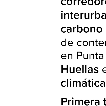
corredor
interurb
carbono 
de conte
en Punta
e
Huellas
climátic
Primera 