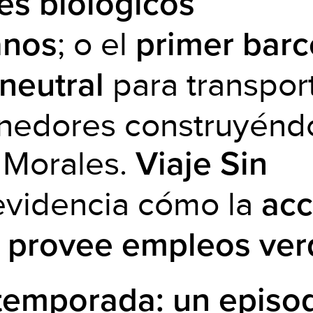
es biológicos
; o el
anos
primer barc
para transpor
neutral
nedores construyénd
 Morales.
Viaje Sin
videncia cómo la
acc
a provee empleos ve
temporada: un episo