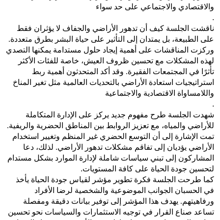
والاقتصادي والاجتماعي على حد سواء
.
ناقشت الجلسة كيف أن تدهور الأراضي والجفاف لا يؤثران فقط
على الطبيعة، بل يمتدان إلى التأثير على حياة البشر بطرق متعددة.
وركزت المناقشات على أهمية إيجاد حلول مستدامة يمكنها التصدي
لهذه المشكلات مع تحسين ظروف العيش، خاصة للفئات الأكثر
تأثرًا في المجتمعات الفقيرة. وقد أكد المتحدثون أهمية ربط
استراتيجيات استعادة الأراضي بالتحديات العالمية مثل تغير المناخ
واللامساواة الاقتصادية والاجتماعية
.
شهدت الجلسة طرح مفهوم جديد يركز على الإدارة المتكاملة
للأراضي والمياه، مع تعزيز الروابط بين المناطق الحضرية والريفية.
تمت الإشارة إلى أن التوسع الحضري غير المنظم وتغيير استخدام
الأراضي يؤديان إلى تفاقم مشكلات تدهور الأراضي. لذلك، دعا
المشاركون إلى تبني سياسات شاملة لإدارة الموارد بشكل مستدام
لتحسين جودة الحياة على كافة المستويات
.
كما طرحت الجلسة فكرة تطوير مؤشر لقياس جودة الحياة يأخذ
في الحسبان الجوانب الموضوعية والشخصية لرضا الأفراد
ورفاهيتهم. يهدف هذا المؤشر إلى توفير بيانات دقيقة ومفصلة
تساعد صناع القرار في توجيه الاستثمارات والسياسات نحو تحسين