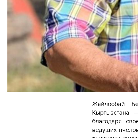
Жайлообай Бе
Кыргызстана —
благодаря сво
ведущих пчелов