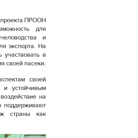
а проекта ПРООН
зможность
для
человодства и
ля экспорта. На
ть
участвовать в
ия
сво
ей пасеки
.
аспектам своей
в и устойчивым
 воздействие на
о поддерживают
дж страны как