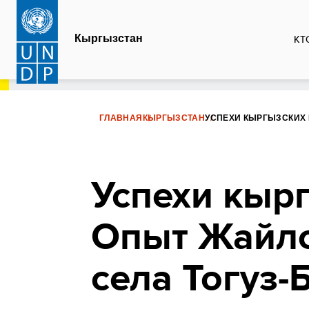
Перейти
к
Кыргызстан
КТ
основному
содержанию
ГЛАВНАЯ
КЫРГЫЗСТАН
УСПЕХИ КЫРГЫЗСКИХ 
Успехи кыр
Опыт Жайло
села Тогуз-