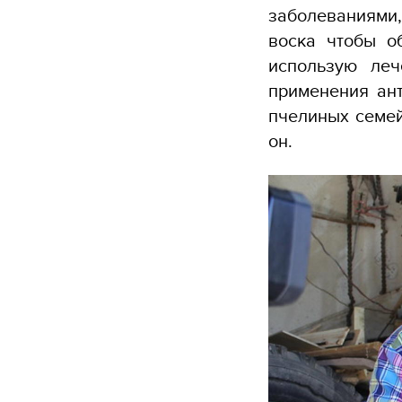
заболеваниями,
воска чтобы о
использую ле
применения ант
пчелиных семей
он.