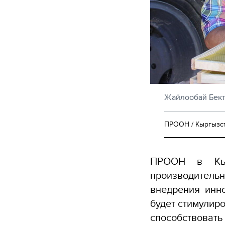
Жайлообай Бект
ПРООН / Кыргызс
ПРООН в Кыр
производитель
внедрения инн
будет стимулиро
способствовать