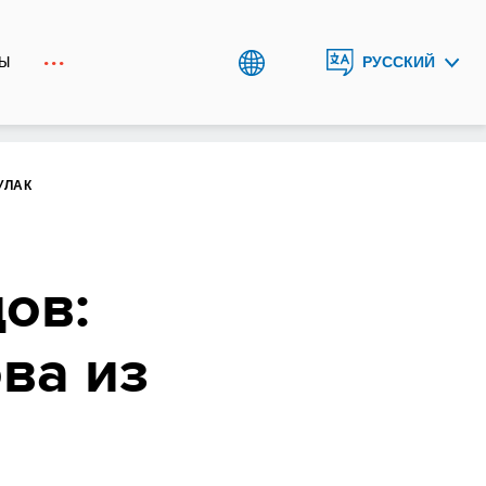
ТЫ
РУССКИЙ
ENGLISH
КЫРГЫЗЧА
УЛАК
ов:
ва из