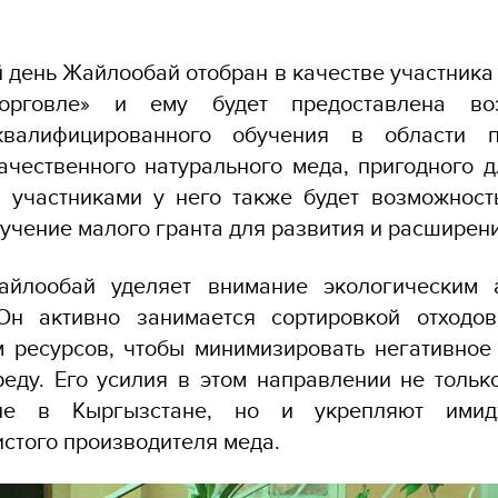
 день Ж
ай
ло
о
бай отобран в качестве участник
 торговле» и ему будет
предоставлена во
квалифицированного обучения в области п
ачественного натурального меда, пригодного д
и участниками у него также будет возможнос
учение малого гранта для развития
и расширен
айлообай уделяет внимание экологическим 
 Он активно занимается сортировкой отходо
 ресурсов, чтобы минимизировать негативное
еду. Его усилия в этом направлении не тольк
зие в Кыргызстане, но и укрепляют ими
истого производителя меда.