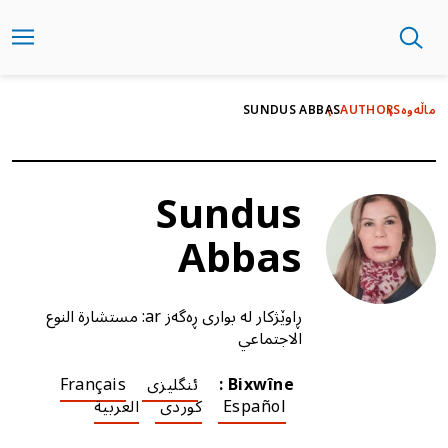
بازبدە
بۆ
ناوەڕۆکی
سەرەکی
ماڵەوە
AUTHORS
SUNDUS ABBAS
Sundus
Abbas
ڕاوێژکار لە بواری ڕەگەز ar: مستشارة النوع
الاجتماعي
Bixwîne :
ئنگلیزی
Français
Español
کوردی
العربية