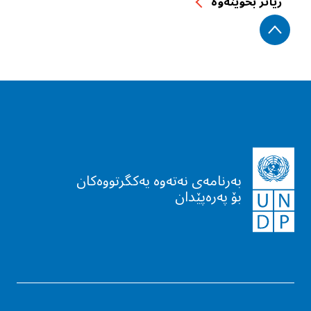
زیاتر بخوێنه‌وه‌
بەرنامەی نەتەوە یەکگرتووەکان
بۆ پەرەپێدان