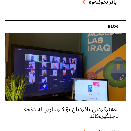
زیاتر بخوێنه‌وه‌
BLOG
بەهێزکردنی ئافرەتان بۆ کارسازیی لە دۆخە
ناجێگیرەکاندا