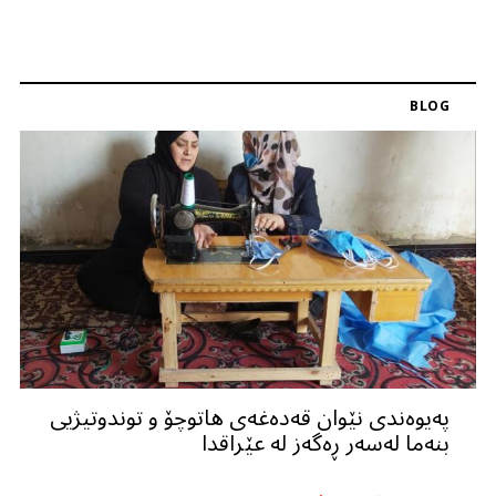
BLOG
پەیوەندی نێوان قەدەغەی هاتوچۆ و توندوتیژیی
بنەما لەسەر ڕەگەز لە عێراقدا