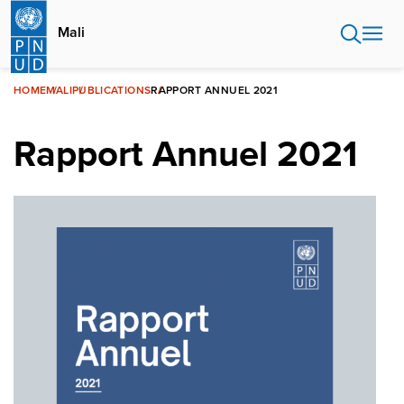
Aller
au
Mali
contenu
principal
HOME
MALI
PUBLICATIONS
RAPPORT ANNUEL 2021
Rapport Annuel 2021