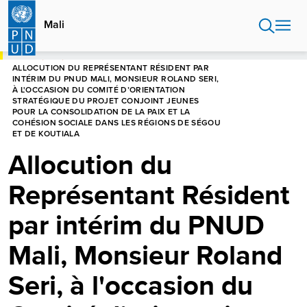
Aller
au
Mali
contenu
principal
HOME
MALI
ALLOCUTION DU REPRÉSENTANT RÉSIDENT PAR
INTÉRIM DU PNUD MALI, MONSIEUR ROLAND SERI,
À L'OCCASION DU COMITÉ D’ORIENTATION
STRATÉGIQUE DU PROJET CONJOINT JEUNES
POUR LA CONSOLIDATION DE LA PAIX ET LA
COHÉSION SOCIALE DANS LES RÉGIONS DE SÉGOU
ET DE KOUTIALA
Allocution du
Représentant Résident
par intérim du PNUD
Mali, Monsieur Roland
Seri, à l'occasion du