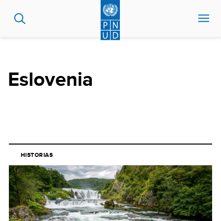
Pasar
al
contenido
principal
Eslovenia
HISTORIAS