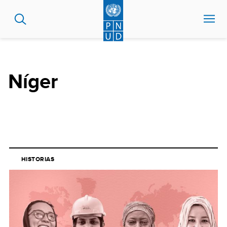
Pasar
al
contenido
principal
Níger
HISTORIAS