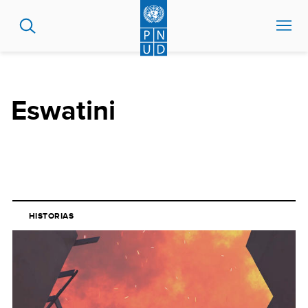
Pasar
al
contenido
principal
Eswatini
HISTORIAS