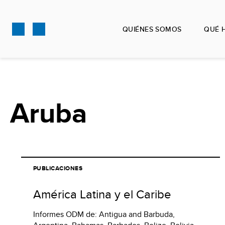
Pasar
al
QUIÉNES SOMOS
QUÉ 
contenido
principal
Aruba
PUBLICACIONES
América Latina y el Caribe
Informes ODM de: Antigua and Barbuda,