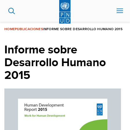
Pasar
al
contenido
principal
HOME
PUBLICACIONES
INFORME SOBRE DESARROLLO HUMANO 2015
Informe sobre
Desarrollo Humano
2015