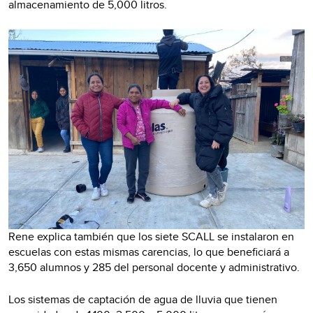
almacenamiento de 5,000 litros.
Rene explica también que los siete SCALL se instalaron en
"Estos sistemas ya están siendo
escuelas con estas mismas carencias, lo que beneficiará a
instalados en casas que tienen un
3,650 alumnos y 285 del personal docente y administrativo.
servicio irregular de agua potable y,
Los sistemas de captación de agua de lluvia que tienen
en otros casos, casas que carecen