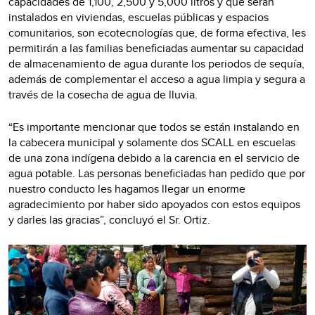
capacidades de 1,100, 2,500 y 5,000 litros y que serán
del servicio, lo que beneficia a 150
instalados en viviendas, escuelas públicas y espacios
personas"
comunitarios, son ecotecnologías que, de forma efectiva, les
permitirán a las familias beneficiadas aumentar su capacidad
Rene Ortiz Rosillo, presidente del Consejo
de almacenamiento de agua durante los periodos de sequía,
Ciudadano de la Región Lacustre de Pátzcuaro A.C.
además de complementar el acceso a agua limpia y segura a
través de la cosecha de agua de lluvia.
“Es importante mencionar que todos se están instalando en
la cabecera municipal y solamente dos SCALL en escuelas
de una zona indígena debido a la carencia en el servicio de
agua potable. Las personas beneficiadas han pedido que por
nuestro conducto les hagamos llegar un enorme
agradecimiento por haber sido apoyados con estos equipos
y darles las gracias”, concluyó el Sr. Ortiz.