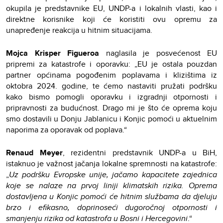
okupila je predstavnike EU, UNDP-a i lokalnih vlasti, kao i
direktne korisnike koji će koristiti ovu opremu za
unapređenje reakcija u hitnim situacijama.
Mojca Krisper Figueroa
naglasila je posvećenost EU
pripremi za katastrofe i oporavku: „EU je ostala pouzdan
partner općinama pogođenim poplavama i klizištima iz
oktobra 2024. godine, te ćemo nastaviti pružati podršku
kako bismo pomogli oporavku i izgradnji otpornosti i
pripravnosti za budućnost. Drago mi je što će oprema koju
smo dostavili u Donju Jablanicu i Konjic pomoći u aktuelnim
naporima za oporavak od poplava.“
Renaud Meyer
, rezidentni predstavnik UNDP-a u BiH,
istaknuo je važnost jačanja lokalne spremnosti na katastrofe:
„
Uz podršku Evropske unije, jačamo kapacitete zajednica
koje se nalaze na prvoj liniji klimatskih rizika. Oprema
dostavljena u Konjic pomoći će hitnim službama da djeluju
brzo i efikasno, doprinoseći dugoročnoj otpornosti i
smanjenju rizika od katastrofa u Bosni i Hercegovini
.“