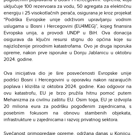
uključuje 100 rezervoara za vodu, 50 agregata za električnu
energiju i 25 visokotlačnih perača, osigurana je kroz projekat
“Podrška Evropske unije održivom upravljanju vodnim
uslugama u Bosni i Hercegovini (EU4MEG)”, kojeg finansira
Evropska unija, a provodi UNDP u BiH. Ova donacija
osigurava da ključni resursi stignu do općina koje su
najizloženije prirodnim katastrofama. Ovo je druga isporuka
opreme, nakon prve isporuke u Donju Jablanicu u oktobru
2024. godine.
Ova inicijativa dio je šire posvećenosti Evropske unije
podršci Bosni i Hercegovini u oporavku nakon razarajućih
poplava i klizišta iz oktobra 2024. godine. Kao odgovor na
ovu katastrofu, EU je brzo pružila hitnu pomoć putem
Mehanizma za civilnu zaštitu EU. Osim toga, EU je izdvojila
20 miliona eura za podršku pogođenim zajednicama, s
posebnim fokusom na obnovu stambenih objekata,
infrastrukture u zajednicama i razvoj privatnog sektora.
Svečanost primopredaje opreme, održana danas u Konjicu,