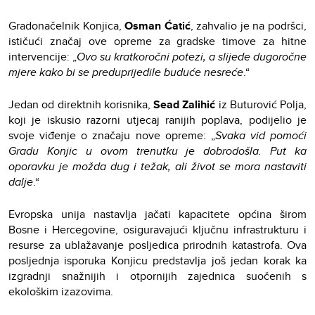
Gradonačelnik Konjica,
Osman Ćatić
, zahvalio je na podršci,
ističući značaj ove opreme za gradske timove za hitne
intervencije: „
Ovo su kratkoročni potezi, a slijede dugoročne
mjere kako bi se preduprijedile buduće nesreće
.“
Jedan od direktnih korisnika,
Sead Zalihić
iz Buturović Polja,
koji je iskusio razorni utjecaj ranijih poplava, podijelio je
svoje viđenje o značaju nove opreme: „
Svaka vid pomoći
Gradu Konjic u ovom trenutku je dobrodošla. Put ka
oporavku je možda dug i težak, ali život se mora nastaviti
dalje
.“
Evropska unija nastavlja jačati kapacitete općina širom
Bosne i Hercegovine, osiguravajući ključnu infrastrukturu i
resurse za ublažavanje posljedica prirodnih katastrofa. Ova
posljednja isporuka Konjicu predstavlja još jedan korak ka
izgradnji snažnijih i otpornijih zajednica suočenih s
ekološkim izazovima.