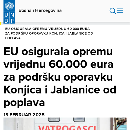
Skip
to
Bosna i Hercegovina
main
content
POČETNA
BOSNA I HERCEGOVINA
EU OSIGURALA OPREMU VRIJEDNU 60.000 EURA
ZA PODRŠKU OPORAVKU KONJICA I JABLANICE OD
POPLAVA
EU osigurala opremu
vrijednu 60.000 eura
za podršku oporavku
Konjica i Jablanice od
poplava
13 FEBRUAR 2025