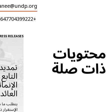
anee@undp.org
+9647704399222
RESS RELEASES
محتويات
ذات صلة
تمديد 
التابع
الإنما
العائد
الإستقرار ذ