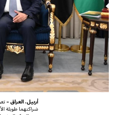
أربيل، العراق –
تعز
شراكتهما طويلة الأ